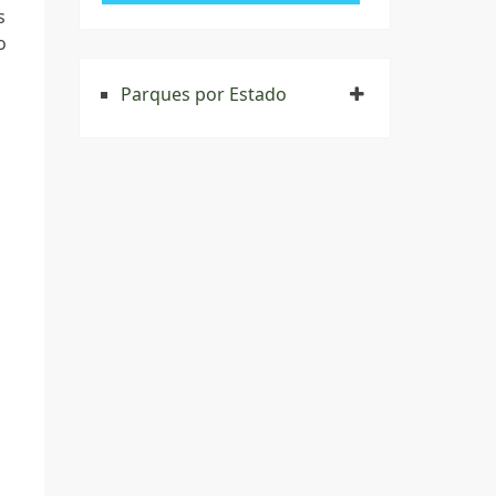
s
o
Parques por Estado
o