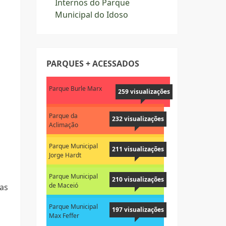
Internos do Parque
Municipal do Idoso
PARQUES + ACESSADOS
Parque Burle Marx
259 visualizações
Parque da
232 visualizações
Aclimação
o
Parque Municipal
211 visualizações
Jorge Hardt
Parque Municipal
210 visualizações
de Maceió
das
Parque Municipal
197 visualizações
Max Feffer